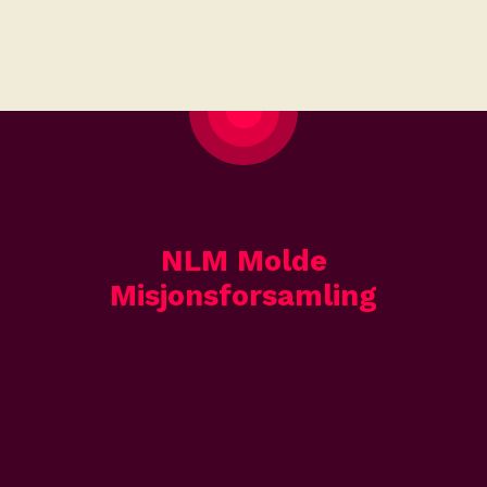
NLM Molde
Misjonsforsamling