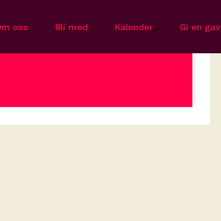
Om oss
Bli med
Kalender
Gi en ga