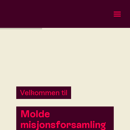
Om oss
Bli med
Kalender
Gi en gave
Velkommen til
Molde
misjonsforsamling