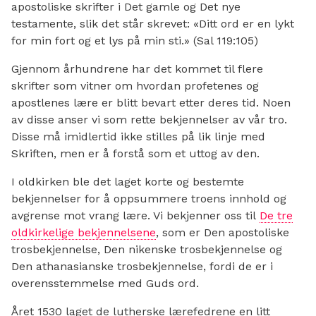
apostoliske skrifter i Det gamle og Det nye
testamente, slik det står skrevet: «Ditt ord er en lykt
for min fort og et lys på min sti.» (Sal 119:105)
Gjennom århundrene har det kommet til flere
skrifter som vitner om hvordan profetenes og
apostlenes lære er blitt bevart etter deres tid. Noen
av disse anser vi som rette bekjennelser av vår tro.
Disse må imidlertid ikke stilles på lik linje med
Skriften, men er å forstå som et uttog av den.
I oldkirken ble det laget korte og bestemte
bekjennelser for å oppsummere troens innhold og
avgrense mot vrang lære. Vi bekjenner oss til
De tre
oldkirkelige bekjennelsene
, som er Den apostoliske
trosbekjennelse, Den nikenske trosbekjennelse og
Den athanasianske trosbekjennelse, fordi de er i
overensstemmelse med Guds ord.
Året 1530 laget de lutherske lærefedrene en litt