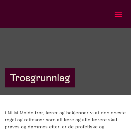
Om oss
Bli med
Kalender
Trosgrunnlag
Gi en gave
I NLM Molde tror, lærer og bekjenner vi at den eneste
regel og rettesnor som all lære og alle lærere skal
prøves og dømmes etter, er de profetiske og