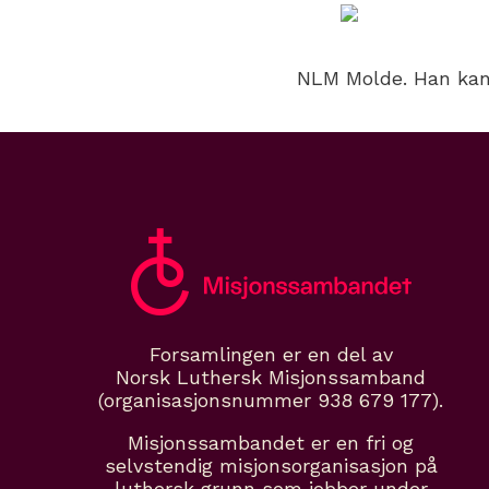
NLM Molde. Han kan
Forsamlingen er en del av
Norsk Luthersk Misjonssamband
(organisasjonsnummer 938 679 177).
Misjonssambandet er en fri og
selvstendig misjonsorganisasjon på
luthersk grunn som jobber under