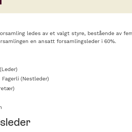
rsamling ledes av et valgt styre, bestående av f
orsamlingen en ansatt forsamlingsleder i 60%.
(Leder)
Fagerli (Nestleder)
retær)
h
sleder