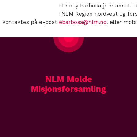
Etelney Barbosa jr er ansatt
i NLM Region nordvest og for
 kontaktes på e-post
ebarbosa@nlm.no
, eller mobi
NLM Molde
Misjonsforsamling