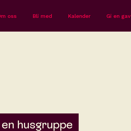
Om oss
Bli med
Kalender
Gi en ga
i en husgruppe