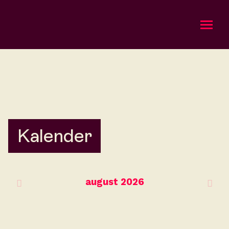
Om oss
Bli med
Kalender
Kalender
Gi en gave
august
2026